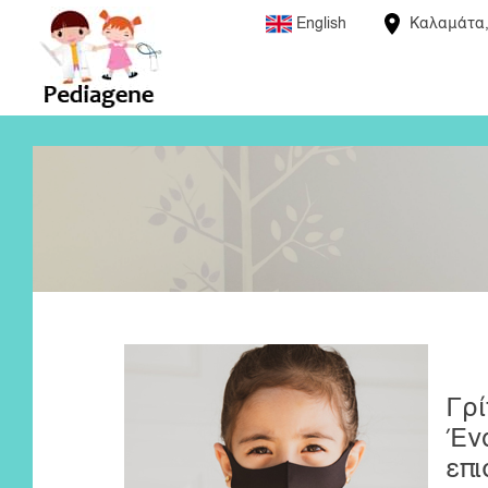
English
Καλαμάτα,
Γρί
Έν
επι