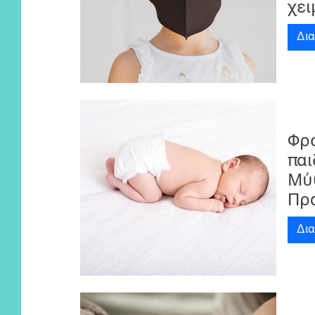
χε
Δι
Φρ
παι
Μύθ
Πρ
Δι