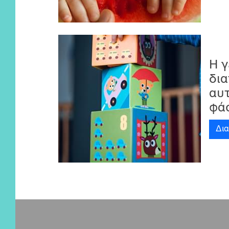
Η γ
δι
αυτ
φά
Δι