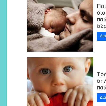
Ποι
δι
παι
δέρ
Δι
Τρ
δη
παι
Δι