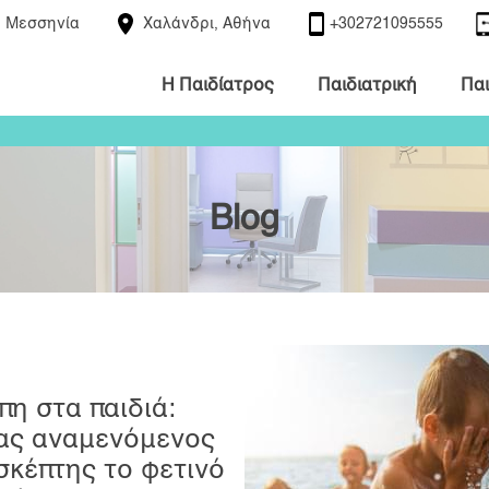
 Μεσσηνία
Χαλάνδρι, Αθήνα
+302721095555
H Παιδίατρος
Παιδιατρική
Παι
Blog
πη στα παιδιά:
ας αναμενόμενος
σκέπτης το φετινό