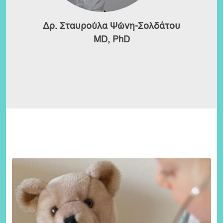
Δρ. Σταυρούλα Ψώνη-Σολδάτου
MD, PhD