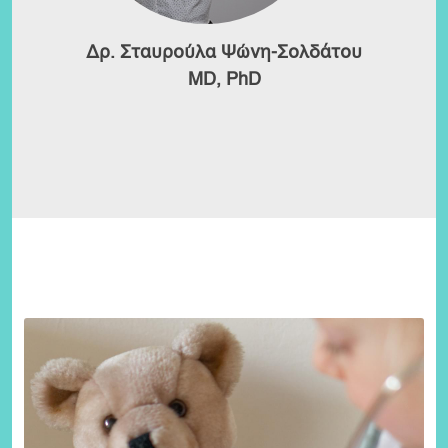
Δρ. Σταυρούλα Ψώνη-Σολδάτου
MD, PhD